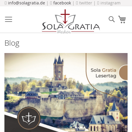
Direkt
info@solagratia.de
|
facebook
|
twitter |
instagram
zum
Inhalt
Suche
Me
Blog