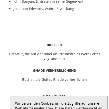
John Bunyan, Eintreten in seine Gegenwart
Jonathan Edwards, Wahre Erweckung
BIBLISCH
Literatur, die auf der Bibel als irrtumsfreies Wort Gottes
gegründet ist
GNADE VERHERRLICHEND
Bücher, die Gottes Gnade verherrlichen
THEOLOGISCH
Wir verwenden Cookies, um die Zugriffe auf unsere
Literatur, die theologisch vertieft und schult
Website zu analysieren. Diese Daten werden nicht an