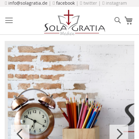
Direkt
info@solagratia.de
|
facebook
|
twitter |
instagram
zum
Inhalt
Suche
Me