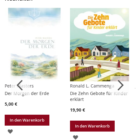
Peter Masters
Ronald L. Cammenga
Jo
Der Morgen der Erde
Die Zehn Gebote für Kinder
Ic
erklärt
5,00 €
14
19,90 €
In den Warenkorb
In den Warenkorb
ZUR
ZUR