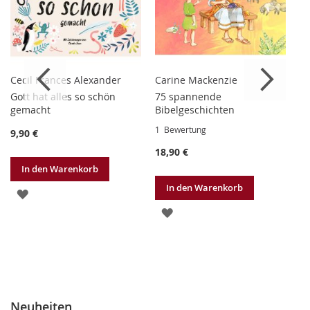
Cecil Frances Alexander
Carine Mackenzie
D.
Gott hat alles so schön
75 spannende
Di
gemacht
Bibelgeschichten
1
1
Bewertung
9,90 €
20
18,90 €
In den Warenkorb
In den Warenkorb
ZUR
ZUR
WUNSCHLISTE
WUNSCHLISTE
HINZUFÜGEN
HINZUFÜGEN
Neuheiten