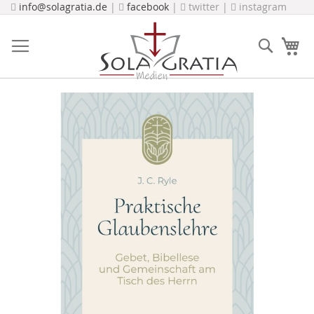
Direkt
info@solagratia.de
|
facebook
|
twitter |
instagram
zum
Inhalt
Suche
Me
Zum
Ende
der
Bildergalerie
springen