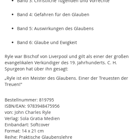
Band 3: Christliche Tugenden und Vorrechte
Band 4: Gefahren für den Glauben
Band 5: Auswirkungen des Glaubens
Band 6: Glaube und Ewigkeit
Ryle war Bischof von Liverpool und gilt als einer der großen
evangelikalen Verkündiger des 19. Jahrhunderts. C. H.
Spurgeon hat über ihn gesagt:
„Ryle ist ein Meister des Glaubens. Einer der Treuesten der
Treuen!"
Bestellnummer:
819795
ISBN/EAN:
9783948475956
von:
John Charles Ryle
Verlag:
Sola Gratia Medien
Einbandart:
Softcover
Format:
14 x 21 cm
Reihe:
Praktische Glaubenslehre