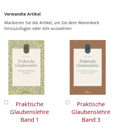
Verwandte Artikel
Markieren Sie die Artikel, um Sie dem Warenkorb
hinzuzufügen oder
Alle auswählen
In
In
Praktische
Praktische
den
den
Glaubenslehre
Glaubenslehre
Warenkorb
Warenkorb
Band 1
Band 3