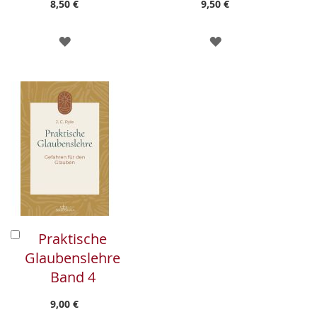
8,50 €
9,50 €
ZUR
ZUR
WUNSCHLISTE
WUNSCHLISTE
HINZUFÜGEN
HINZUFÜGEN
In
Praktische
den
Glaubenslehre
Warenkorb
Band 4
9,00 €