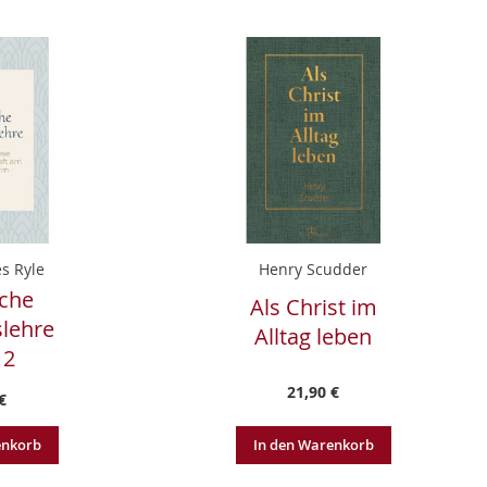
s Ryle
Henry Scudder
sche
Als Christ im
lehre
Alltag leben
 2
21,90 €
€
enkorb
In den Warenkorb