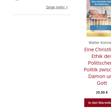
Zeige mehr
Walter Künn
Eine Christl
Ethik de
Politische
Politik zwis
Dämon u
Gott
29,90 €
In den Warenk