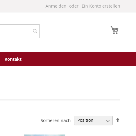
Anmelden
Ein Konto erstellen
Mein W
Suche
Kontakt
In
Sortieren nach
absteig
Reihenf