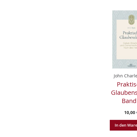
John Charle
Prakti
Glaubens
Band
10,00 
In den War