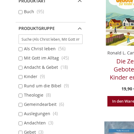
PRODUKTART
Buch
95
PRODUKTGRUPPE
Als Christ leben
56
Ronald L. C
Mit Gott im Alltag
45
Die Z
Andacht & Gebet
18
Gebote
Kinder e
Kinder
9
Rund um die Bibel
9
19,90 
Theologie
8
In den War
Gemeindearbeit
6
Auslegungen
4
Andachten
3
Gebet
3