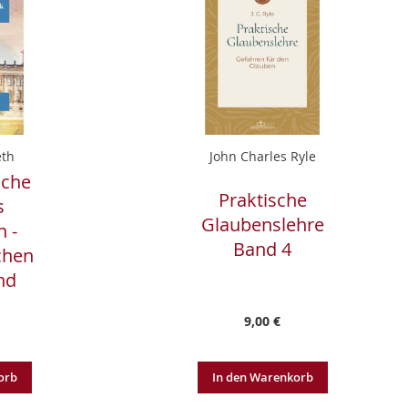
eth
John Charles Ryle
iche
Praktische
s
Glaubenslehre
n -
Band 4
chen
nd
9,00 €
orb
In den Warenkorb