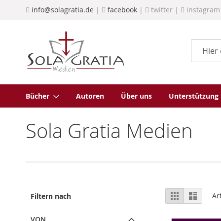
Direkt
info@solagratia.de
|
facebook
|
twitter |
instagram
zum
Inhalt
Suche
Bücher
Autoren
Über uns
Unterstützung
Sola Gratia Medien
Ansicht
Raster
Liste
Ar
Filtern nach
als
VON