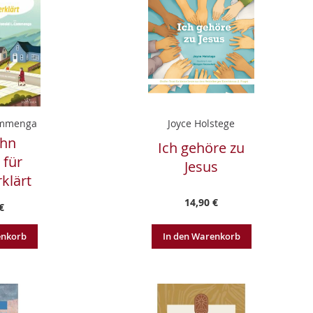
ammenga
Joyce Holstege
ehn
Ich gehöre zu
 für
Jesus
rklärt
14,90 €
€
enkorb
In den Warenkorb