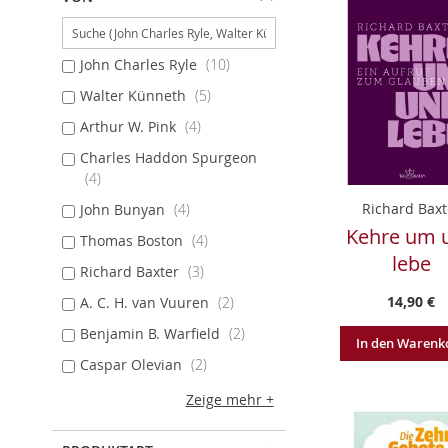
John Charles Ryle
10
Walter Künneth
5
Arthur W. Pink
4
Charles Haddon Spurgeon
4
Richard Baxt
John Bunyan
4
Kehre um 
Thomas Boston
4
lebe
Richard Baxter
3
14,90 €
A. C. H. van Vuuren
2
Benjamin B. Warfield
2
In den Warenk
Caspar Olevian
2
Zeige mehr