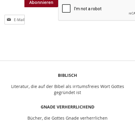
Abonnieren
A
n
m
e
l
d
u
n
g
z
BIBLISCH
u
m
Literatur, die auf der Bibel als irrtumsfreies Wort Gottes
N
gegründet ist
e
w
GNADE VERHERRLICHEND
s
l
Bücher, die Gottes Gnade verherrlichen
e
t
t