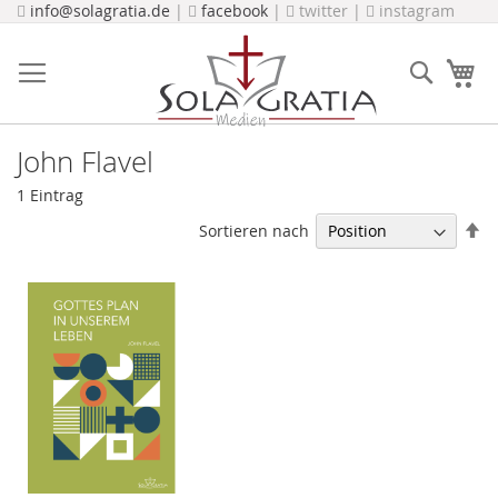
Direkt
info@solagratia.de
|
facebook
|
twitter |
instagram
zum
Inhalt
Suche
Me
John Flavel
1
Eintrag
In
Sortieren nach
ab
Re