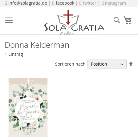
Direkt
info@solagratia.de
|
facebook
|
twitter |
instagram
zum
Inhalt
Suche
Me
Donna Kelderman
1
Eintrag
In
Sortieren nach
ab
Re