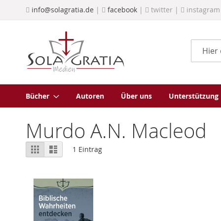
Direkt
info@solagratia.de
|
facebook
|
twitter |
instagram
zum
Inhalt
Suche
Bücher
Autoren
Über uns
Unterstützung
Murdo A.N. Macleod
Ansicht
Raster
Liste
1
Eintrag
als