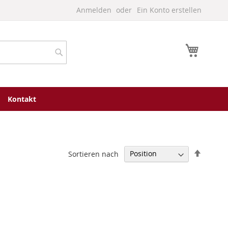
Anmelden
Ein Konto erstellen
Mein W
Suche
Kontakt
In
Sortieren nach
absteig
Reihenf