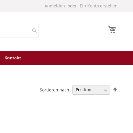
Anmelden
Ein Konto erstellen
Mein W
Suche
Kontakt
In
Sortieren nach
absteig
Reihenf