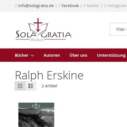
Direkt
info@solagratia.de
|
facebook
|
twitter |
instagram
zum
Inhalt
Suche
Bücher
Autoren
Über uns
Unterstützung
Ralph Erskine
Ansicht
Raster
Liste
2
Artikel
als