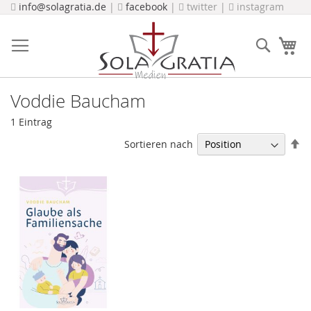
Direkt
info@solagratia.de
|
facebook
|
twitter |
instagram
zum
Inhalt
Suche
Me
Voddie Baucham
1
Eintrag
In
Sortieren nach
ab
Re