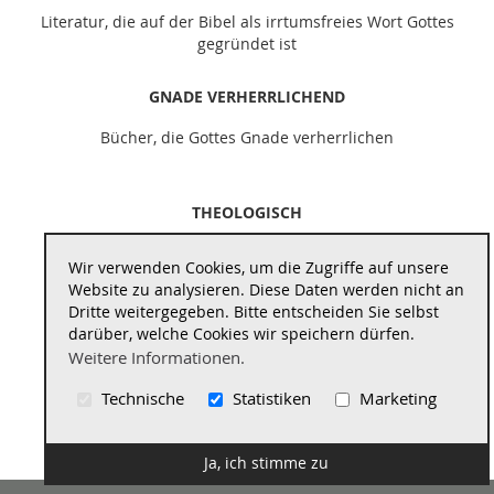
Literatur, die auf der Bibel als irrtumsfreies Wort Gottes
gegründet ist
GNADE VERHERRLICHEND
Bücher, die Gottes Gnade verherrlichen
THEOLOGISCH
Literatur, die theologisch vertieft und schult
Wir verwenden Cookies, um die Zugriffe auf unsere
Website zu analysieren. Diese Daten werden nicht an
REFORMATORISCH
Dritte weitergegeben. Bitte entscheiden Sie selbst
darüber, welche Cookies wir speichern dürfen.
Bücher, die auf die geistigen Quellen der Reformation
Weitere Informationen.
zurückführen
Technische
Statistiken
Marketing
Impressum
|
Datenschutzerklärung
|
AGB
|
Widerrufsbelehrung
|
Vertrag widerrufen
Ja, ich stimme zu