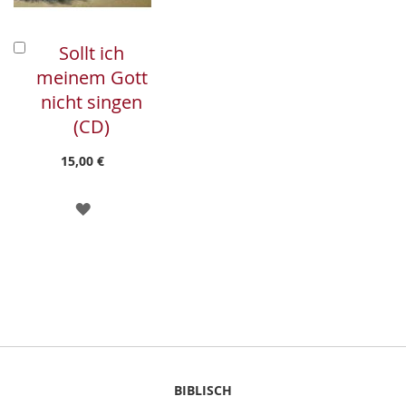
In
Sollt ich
den
meinem Gott
Warenkorb
nicht singen
(CD)
15,00 €
ZUR
WUNSCHLISTE
HINZUFÜGEN
BIBLISCH