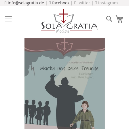
Direkt
info@solagratia.de
|
facebook
|
twitter |
instagram
zum
Inhalt
Suche
Me
Zum
Ende
der
Bildergalerie
springen