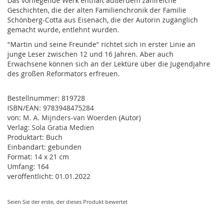
Das vorliegende Werk enthält außerdem zahlreiche
Geschichten, die der alten Familienchronik der Familie
Schönberg-Cotta aus Eisenach, die der Autorin zugänglich
gemacht wurde, entlehnt wurden.
"Martin und seine Freunde" richtet sich in erster Linie an
junge Leser zwischen 12 und 16 Jahren. Aber auch
Erwachsene können sich an der Lektüre über die Jugendjahre
des großen Reformators erfreuen.
Bestellnummer:
819728
ISBN/EAN:
9783948475284
von:
M. A. Mijnders-van Woerden
(Autor)
Verlag:
Sola Gratia Medien
Produktart:
Buch
Einbandart:
gebunden
Format:
14 x 21 cm
Umfang:
164
veröffentlicht:
01.01.2022
Seien Sie der erste, der dieses Produkt bewertet