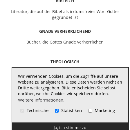
BIBLISCH
Literatur, die auf der Bibel als irrtumsfreies Wort Gottes
gegründet ist
GNADE VERHERRLICHEND
Bücher, die Gottes Gnade verherrlichen
THEOLOGISCH
Literatur, die theologisch vertieft und schult
Wir verwenden Cookies, um die Zugriffe auf unsere
Website zu analysieren. Diese Daten werden nicht an
REFORMATORISCH
Dritte weitergegeben. Bitte entscheiden Sie selbst
darüber, welche Cookies wir speichern dürfen.
Bücher, die auf die geistigen Quellen der Reformation
Weitere Informationen.
zurückführen
Technische
Statistiken
Marketing
Impressum
|
Datenschutzerklärung
|
AGB
|
Widerrufsbelehrung
|
Vertrag widerrufen
Ja, ich stimme zu