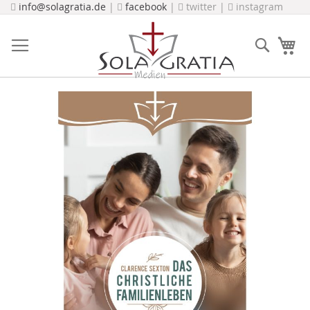
Direkt
info@solagratia.de
|
facebook
|
twitter |
instagram
zum
Inhalt
Suche
Me
Zum
Ende
der
Bildergalerie
springen