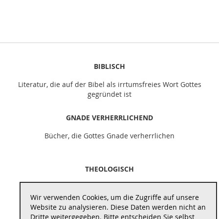
BIBLISCH
Literatur, die auf der Bibel als irrtumsfreies Wort Gottes
gegründet ist
GNADE VERHERRLICHEND
Bücher, die Gottes Gnade verherrlichen
THEOLOGISCH
Literatur, die theologisch vertieft und schult
Wir verwenden Cookies, um die Zugriffe auf unsere
Website zu analysieren. Diese Daten werden nicht an
REFORMATORISCH
Dritte weitergegeben. Bitte entscheiden Sie selbst