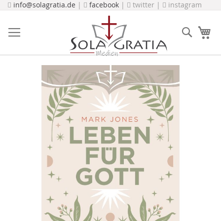
Direkt
info@solagratia.de
|
facebook
|
twitter |
instagram
zum
Inhalt
Suche
Me
Zum
Ende
der
Bildergalerie
springen