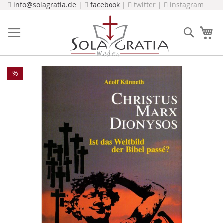
Direkt
info@solagratia.de
|
facebook
|
twitter |
instagram
zum
Inhalt
Suche
Me
Zum
%
Ende
der
Bildergalerie
springen