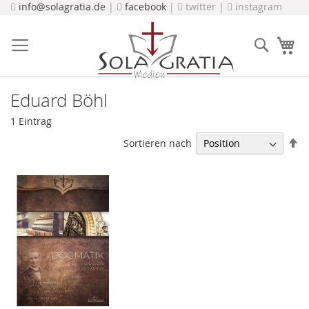
Direkt
info@solagratia.de
|
facebook
|
twitter |
instagram
zum
Inhalt
Suche
Me
Eduard Böhl
1
Eintrag
In
Sortieren nach
ab
Re